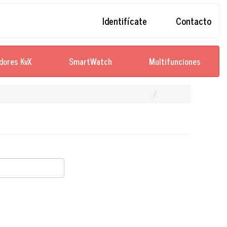
Identifícate
Contacto
dores KvX
SmartWatch
Multifunciones