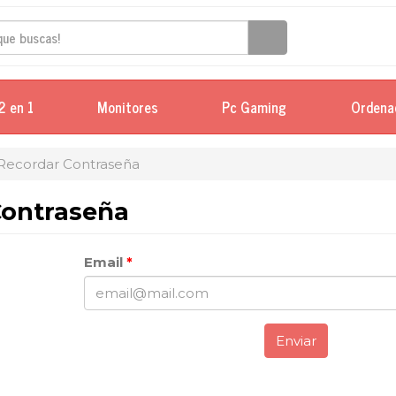
2 en 1
Monitores
Pc Gaming
Ordena
Recordar Contraseña
Contraseña
Email
*
Enviar