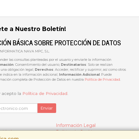
ete a Nuestro Boletín!
IÓN BÁSICA SOBRE PROTECCIÓN DE DATOS
 INFORMATICA NAVA MPC, S.L.
onder las consultas planteadas por el usuario y enviarle la información
imación
: Consentimiento del usuario;
Destinatarios
: Solo se realizan
e una obligación legal;
Derechos
: Acceder, rectificar y suprimir, así como otros
 indica en la información adicional;
Información Adicional
: Puede
ormación completa de Protección de Datos en nuestra
Política de Privacidad
.
y acepto la
Política de Privacidad
.
Enviar
Información Legal
acidad
Política de Cookies
tica.com