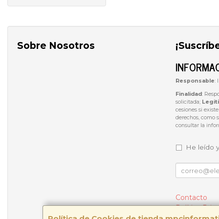
Sobre Nosotros
¡Suscríb
INFORMAC
Responsable
:
Finalidad
: Resp
solicitada;
Legit
cesiones si exist
derechos, como se
consultar la inf
He leído 
Contacto
Política Priv
Política de Cookies de tienda.mpcinforma