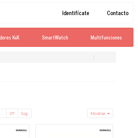
Identifícate
Contacto
dores KvX
SmartWatch
Multifunciones
...
07
Sig.
Mostrar