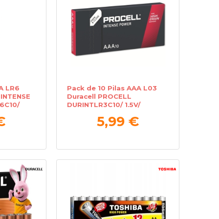
AA LR6
Pack de 10 Pilas AAA L03
 INTENSE
Duracell PROCELL
6C10/
DURINTLR3C10/ 1.5V/
Alcalinas
€
5,99 €