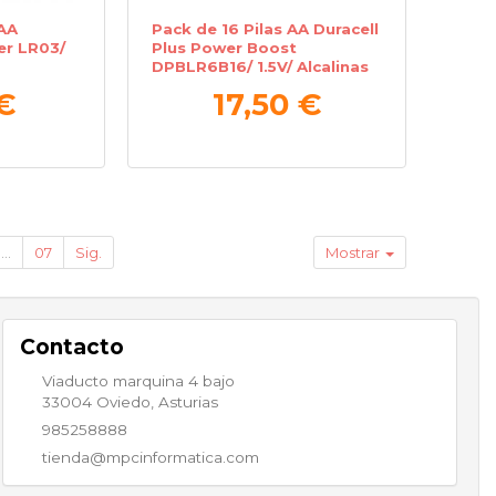
AAA
Pack de 16 Pilas AA Duracell
er LR03/
Plus Power Boost
DPBLR6B16/ 1.5V/ Alcalinas
€
17,50 €
...
07
Sig.
Mostrar
Contacto
Viaducto marquina 4 bajo
33004
Oviedo
,
Asturias
985258888
tienda@mpcinformatica.com