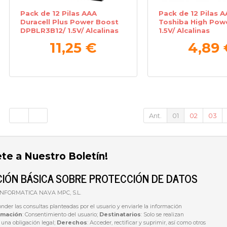
Pack de 12 Pilas AAA
Pack de 12 Pilas 
Duracell Plus Power Boost
Toshiba High Pow
DPBLR3B12/ 1.5V/ Alcalinas
1.5V/ Alcalinas
11,25 €
4,89 
Ant.
01
02
03
ete a Nuestro Boletín!
IÓN BÁSICA SOBRE PROTECCIÓN DE DATOS
 INFORMATICA NAVA MPC, S.L.
onder las consultas planteadas por el usuario y enviarle la información
imación
: Consentimiento del usuario;
Destinatarios
: Solo se realizan
e una obligación legal;
Derechos
: Acceder, rectificar y suprimir, así como otros