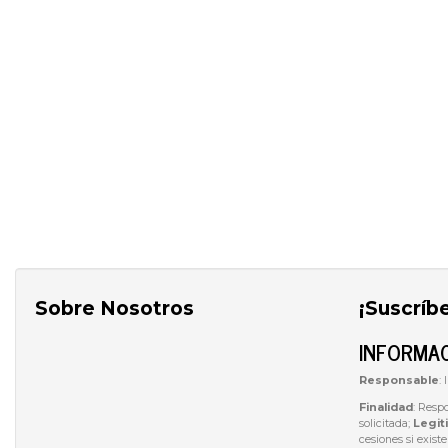
Sobre Nosotros
¡Suscríb
INFORMAC
Responsable
:
Finalidad
: Resp
solicitada;
Legit
cesiones si exist