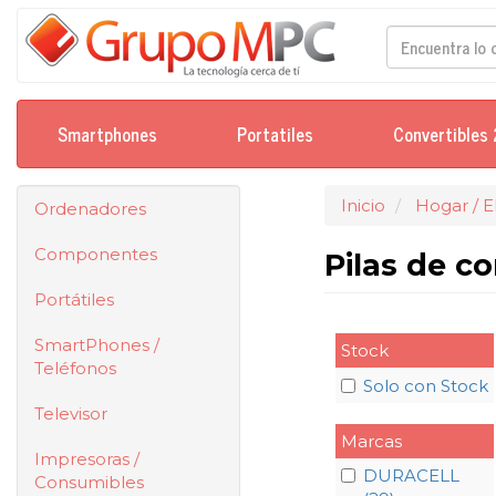
Smartphones
Portatiles
Convertibles 
Inicio
Hogar / 
Ordenadores
Componentes
Pilas de 
Portátiles
SmartPhones /
Stock
Teléfonos
Solo con Stock
Televisor
Marcas
Impresoras /
DURACELL
Consumibles