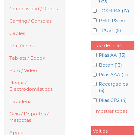
(29)
Conectividad / Redes
TOSHIBA (17)
PHILIPS (8)
Gaming / Consolas
TRUST (5)
Cables
Tipo de Pilas
Periféricos
Pilas AA (13)
Tablets / Ebook
Boton (13)
Foto / Video
Pilas AAA (11)
Hogar /
Recargables
Electrodomésticos
(6)
Pilas CR2 (4)
Papelería
mostrar todas
Ocio / Deportes /
Mascotas
Voltios
Apple