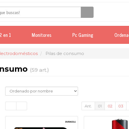
2 en 1
Monitores
Pc Gaming
Ordena
Electrodomésticos
Pilas de consumo
consumo
(59 art.)
Ant.
01
02
03