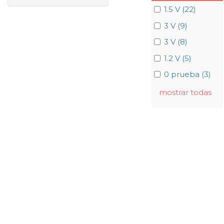
1.5 V (22)
3 V (9)
3 V (8)
1.2 V (5)
0 prueba (3)
mostrar todas