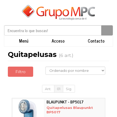
Menú
Acceso
Contacto
Quitapelusas
(6 art.)
Filtro
Ant.
01
Sig.
BLAUPUNKT - BP5017
Quitapelusas Blaupunkt
BP5017