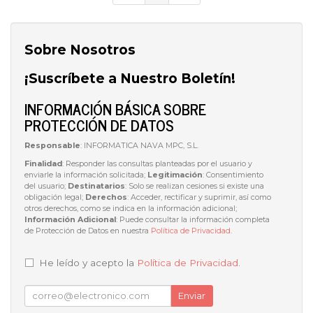
Sobre Nosotros
¡Suscríbete a Nuestro Boletín!
INFORMACIÓN BÁSICA SOBRE
PROTECCIÓN DE DATOS
Responsable
: INFORMATICA NAVA MPC, S.L.
Finalidad
: Responder las consultas planteadas por el usuario y
enviarle la información solicitada;
Legitimación
: Consentimiento
del usuario;
Destinatarios
: Solo se realizan cesiones si existe una
obligación legal;
Derechos
: Acceder, rectificar y suprimir, así como
otros derechos, como se indica en la información adicional;
Información Adicional
: Puede consultar la información completa
de Protección de Datos en nuestra
Política de Privacidad
.
He leído y acepto la
Política de Privacidad
.
Enviar