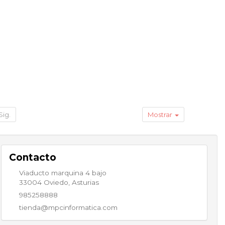
Sig.
Mostrar
Contacto
Viaducto marquina 4 bajo
33004
Oviedo
,
Asturias
985258888
tienda@mpcinformatica.com