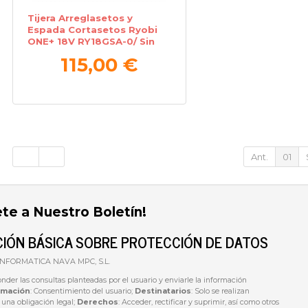
Tijera Arreglasetos y
Espada Cortasetos Ryobi
ONE+ 18V RY18GSA-0/ Sin
Batería ni Cargador
115,00 €
Ant.
01
ete a Nuestro Boletín!
IÓN BÁSICA SOBRE PROTECCIÓN DE DATOS
 INFORMATICA NAVA MPC, S.L.
onder las consultas planteadas por el usuario y enviarle la información
imación
: Consentimiento del usuario;
Destinatarios
: Solo se realizan
e una obligación legal;
Derechos
: Acceder, rectificar y suprimir, así como otros