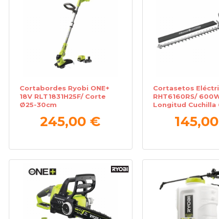
Cortabordes Ryobi ONE+
Cortasetos Eléctr
18V RLT1831H25F/ Corte
RHT6160RS/ 600W
Ø25-30cm
Longitud Cuchilla
245,00 €
145,00