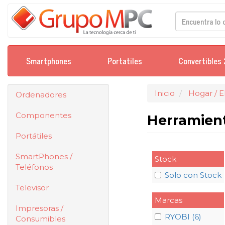
Smartphones
Portatiles
Convertibles 
Inicio
Hogar / 
Ordenadores
Componentes
Herramien
Portátiles
SmartPhones /
Stock
Teléfonos
Solo con Stock
Televisor
Marcas
Impresoras /
RYOBI (6)
Consumibles