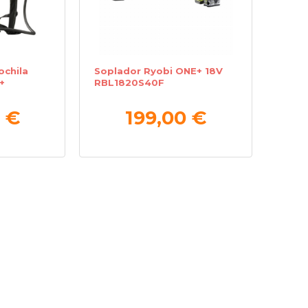
ochila
Soplador Ryobi ONE+ 18V
+
RBL1820S40F
 €
199,00 €