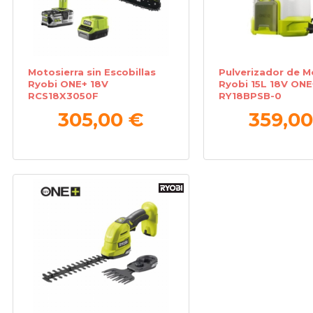
Motosierra sin Escobillas
Pulverizador de M
Ryobi ONE+ 18V
Ryobi 15L 18V ONE
RCS18X3050F
RY18BPSB-0
305,00 €
359,00