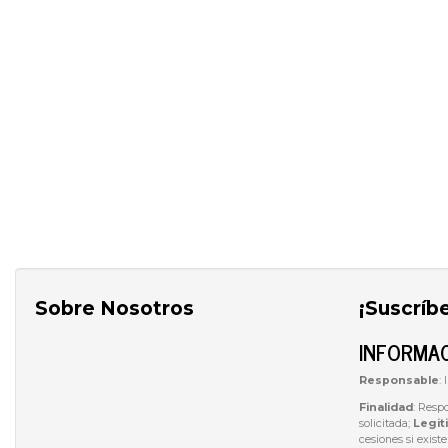
Sobre Nosotros
¡Suscríb
INFORMAC
Responsable
:
Finalidad
: Resp
solicitada;
Legit
cesiones si exist