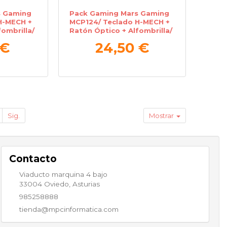
s Gaming
Pack Gaming Mars Gaming
H-MECH +
MCP124/ Teclado H-MECH +
ombrilla/
Ratón Óptico + Alfombrilla/
Negro
 €
24,50 €
Sig.
Mostrar
Contacto
Viaducto marquina 4 bajo
33004
Oviedo
,
Asturias
985258888
tienda@mpcinformatica.com