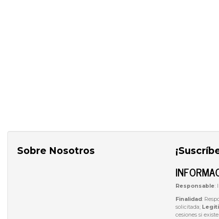
Sobre Nosotros
¡Suscríb
INFORMAC
Responsable
:
Finalidad
: Resp
solicitada;
Legit
cesiones si exist