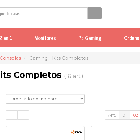
2 en 1
Monitores
Pc Gaming
Ordena
 Consolas
Gaming - Kits Completos
Kits Completos
(16 art.)
Ant.
01
02