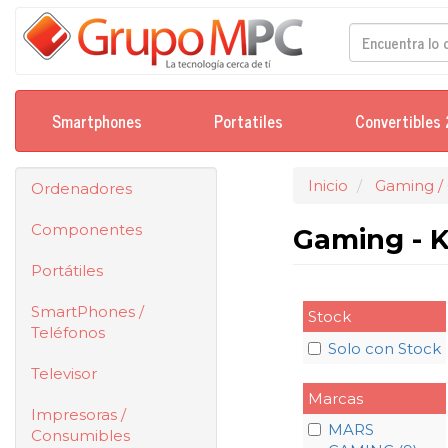
Smartphones
Portatiles
Convertibles 
Inicio
Gaming /
Ordenadores
Componentes
Gaming - 
Portátiles
SmartPhones /
Stock
Teléfonos
Solo con Stock
Televisor
Marcas
Impresoras /
MARS
Consumibles