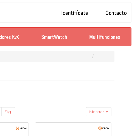
Identifícate
Contacto
dores KvX
SmartWatch
Multifunciones
Sig.
Mostrar