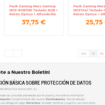
Pack Gaming Mars Gaming
Pack Gaming Mar
MCP-RGB3W/ Teclado RGB +
MCP124/ Teclado 
Ratón Óptico + Alfombrilla
Ratón Óptico + Alf
XXL + Auriculares
Blanco
37,75 €
25,75
Ant.
01
02
ete a Nuestro Boletín!
IÓN BÁSICA SOBRE PROTECCIÓN DE DATOS
 INFORMATICA NAVA MPC, S.L.
onder las consultas planteadas por el usuario y enviarle la información
imación
: Consentimiento del usuario;
Destinatarios
: Solo se realizan
e una obligación legal;
Derechos
: Acceder, rectificar y suprimir, así como otros