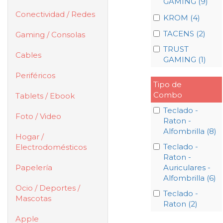
GAMING (9)
Conectividad / Redes
KROM (4)
TACENS (2)
Gaming / Consolas
TRUST
Cables
GAMING (1)
Periféricos
Tipo de
Combo
Tablets / Ebook
Teclado -
Foto / Video
Raton -
Alfombrilla (8)
Hogar /
Teclado -
Electrodomésticos
Raton -
Papelería
Auriculares -
Alfombrilla (6)
Ocio / Deportes /
Teclado -
Mascotas
Raton (2)
Apple