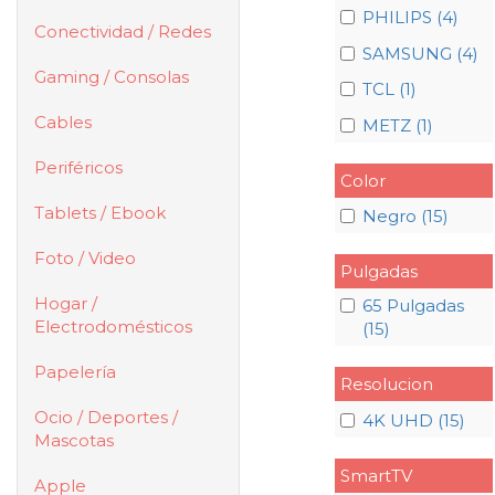
PHILIPS (4)
Conectividad / Redes
SAMSUNG (4)
Gaming / Consolas
TCL (1)
Cables
METZ (1)
Periféricos
Color
Tablets / Ebook
Negro (15)
Foto / Video
Pulgadas
Hogar /
65 Pulgadas
Electrodomésticos
(15)
Papelería
Resolucion
Ocio / Deportes /
4K UHD (15)
Mascotas
SmartTV
Apple