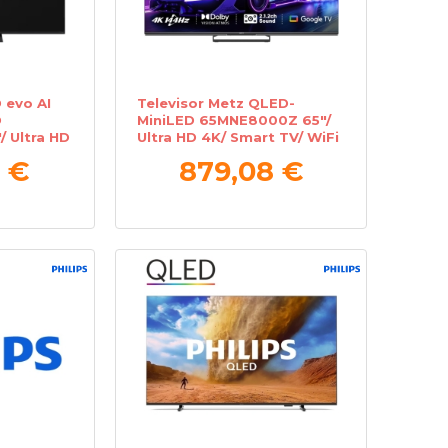
 evo AI
Televisor Metz QLED-
D
MiniLED 65MNE8000Z 65"/
 Ultra HD
Ultra HD 4K/ Smart TV/ WiFi
i
 €
879,08 €