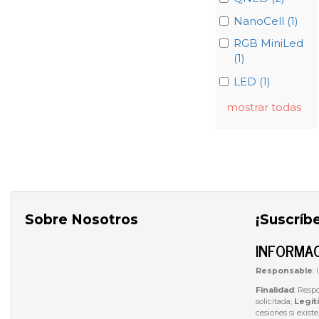
NanoCell (1)
RGB MiniLed
(1)
LED (1)
mostrar todas
Sobre Nosotros
¡Suscríb
INFORMAC
Responsable
:
Finalidad
: Resp
solicitada;
Legit
cesiones si exist