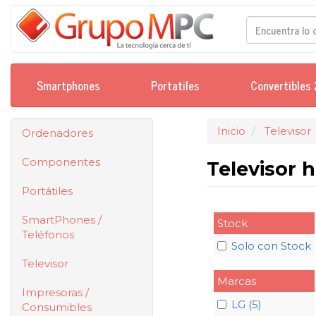
Smartphones
Portatiles
Convertibles 
Inicio
Televisor
Ordenadores
Componentes
Televisor 
Portátiles
SmartPhones /
Stock
Teléfonos
Solo con Stock
Televisor
Marcas
Impresoras /
LG (5)
Consumibles