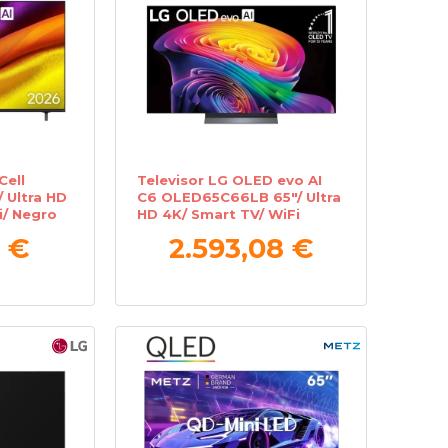
Cell
Televisor LG OLED evo AI
 Ultra HD
C6 OLED65C66LB 65"/ Ultra
i/ Negro
HD 4K/ Smart TV/ WiFi
 €
2.593,08 €