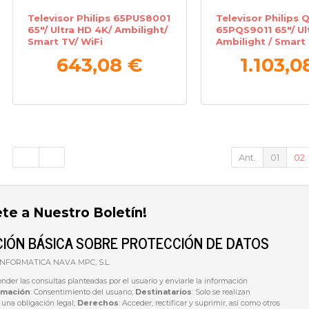
Televisor Philips 65PUS8001
Televisor Philips 
65"/ Ultra HD 4K/ Ambilight/
65PQS9011 65"/ Ul
Smart TV/ WiFi
Ambilight / Smart 
643,08 €
1.103,0
Ant.
01
02
ete a Nuestro Boletín!
IÓN BÁSICA SOBRE PROTECCIÓN DE DATOS
 INFORMATICA NAVA MPC, S.L.
onder las consultas planteadas por el usuario y enviarle la información
imación
: Consentimiento del usuario;
Destinatarios
: Solo se realizan
e una obligación legal;
Derechos
: Acceder, rectificar y suprimir, así como otros