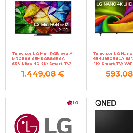
Televisor LG Mini RGB evo AI
Televisor LG Nano
MRGB86 65MRGB86B6A
65NU850B6LA 65"/
65"/ Ultra HD 4K/ Smart TV/
4K/ Smart TV/ WiF
WiFi
1.449,08 €
593,08