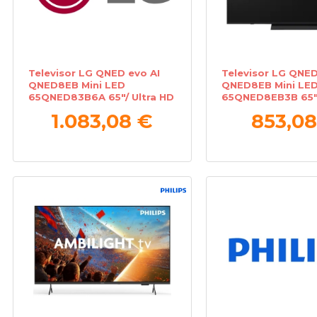
Televisor LG QNED evo AI
Televisor LG QNED
QNED8EB Mini LED
QNED8EB Mini LE
65QNED83B6A 65"/ Ultra HD
65QNED8EB3B 65"/
4K/ Smart TV/ WiFi
4K/ Smart TV/ WiF
1.083,08 €
853,08