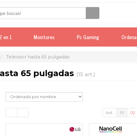
2 en 1
Monitores
Pc Gaming
Ordena
Televisor hasta 65 pulgadas
hasta 65 pulgadas
(15 art.)
Ant.
01
02