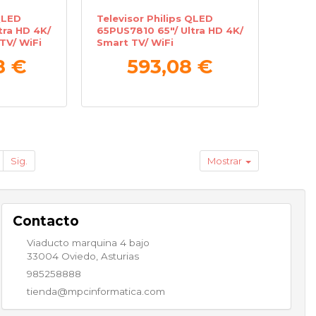
QLED
Televisor Philips QLED
tra HD 4K/
65PUS7810 65"/ Ultra HD 4K/
TV/ WiFi
Smart TV/ WiFi
8 €
593,08 €
Sig.
Mostrar
Contacto
Viaducto marquina 4 bajo
33004
Oviedo
,
Asturias
985258888
tienda@mpcinformatica.com