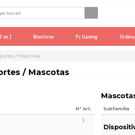
2 en 1
Monitores
Pc Gaming
Ordena
portes / Mascotas
ortes / Mascotas
Mascota
Nº Art.
Subfamilia
3
Disposit