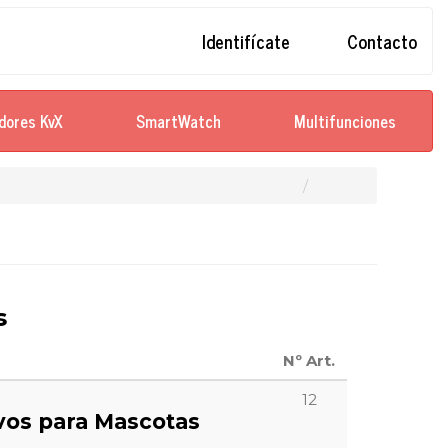
Identifícate
Contacto
dores KvX
SmartWatch
Multifunciones
s
Nº Art.
12
ivos para Mascotas