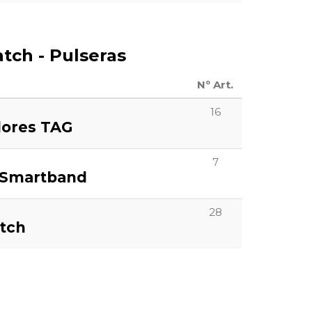
ch - Pulseras
Nº Art.
16
dores TAG
7
 Smartband
28
tch