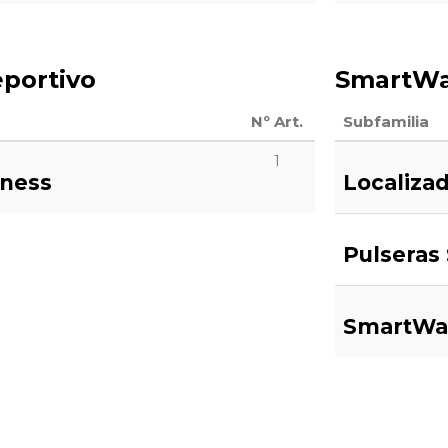
eportivo
SmartWat
Nº Art.
Subfamilia
1
tness
Localiza
Pulseras
SmartWa