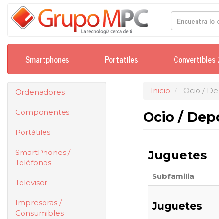
Smartphones
Portatiles
Convertibles 
Inicio
Ocio / De
Ordenadores
Componentes
Ocio / Dep
Portátiles
SmartPhones /
Juguetes
Teléfonos
Subfamilia
Televisor
Impresoras /
Juguetes
Consumibles