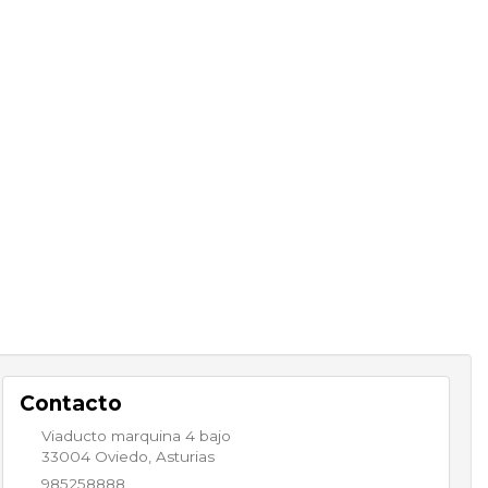
Contacto
Viaducto marquina 4 bajo
33004
Oviedo
,
Asturias
985258888