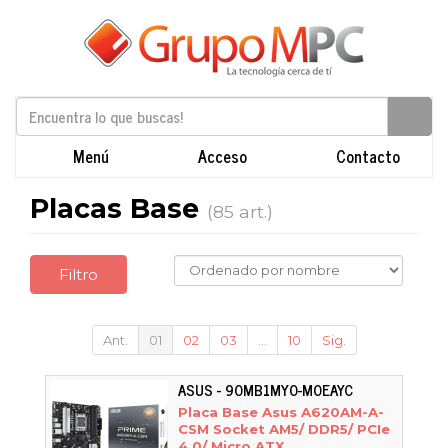
Menú
Acceso
Contacto
Placas Base
(85 art.)
Filtro
Ant.
01
02
03
...
10
Sig.
ASUS - 90MB1MY0-M0EAYC
Placa Base Asus A620AM-A-
CSM Socket AM5/ DDR5/ PCIe
4.0/ Micro ATX