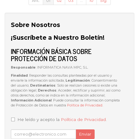
Ant.
01
02
03
...
10
Sig.
Sobre Nosotros
¡Suscríbete a Nuestro Boletín!
INFORMACIÓN BÁSICA SOBRE
PROTECCIÓN DE DATOS
Responsable
: INFORMATICA NAVA MPC, S.L.
Finalidad
: Responder las consultas planteadas por el usuario y
enviarle la información solicitada;
Legitimación
: Consentimiento
del usuario;
Destinatarios
: Solo se realizan cesiones si existe una
obligación legal;
Derechos
: Acceder, rectificar y suprimir, así como
otros derechos, como se indica en la información adicional;
Información Adicional
: Puede consultar la información completa
de Protección de Datos en nuestra
Política de Privacidad
.
He leído y acepto la
Política de Privacidad
.
Enviar