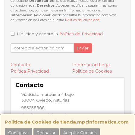
del usuario;
Destinatarios
: Solo se realizan cesiones si existe una
obligación legal;
Derechos
: Acceder, rectificar y suprimir, así como
otros derechos, como se indica en la información adicional;
Información Adicional
: Puede consultar la información completa
de Protección de Datos en nuestra
Política de Privacidad
.
He leído y acepto la
Política de Privacidad
.
Enviar
Contacto
Información Legal
Política Privacidad
Política de Cookies
Contacto
Viaducto marquina 4 bajo
33004
Oviedo
,
Asturias
985258888
tienda@mpcinformatica.com
Política de Cookies de tienda.mpcinformatica.com
Configurar
Rechazar
Aceptar Cookies