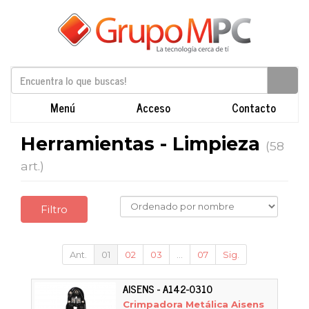
Menú
Acceso
Contacto
Herramientas - Limpieza
(58
art.)
Filtro
Ant.
01
02
03
...
07
Sig.
AISENS - A142-0310
Crimpadora Metálica Aisens