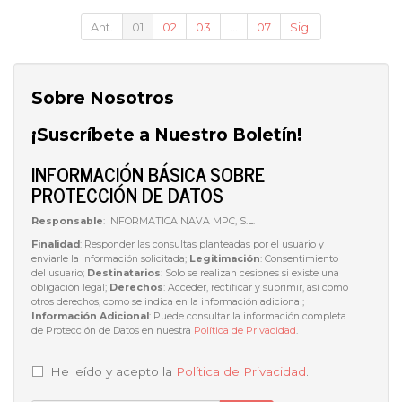
Ant.
01
02
03
...
07
Sig.
Sobre Nosotros
¡Suscríbete a Nuestro Boletín!
INFORMACIÓN BÁSICA SOBRE
PROTECCIÓN DE DATOS
Responsable
: INFORMATICA NAVA MPC, S.L.
Finalidad
: Responder las consultas planteadas por el usuario y
enviarle la información solicitada;
Legitimación
: Consentimiento
del usuario;
Destinatarios
: Solo se realizan cesiones si existe una
obligación legal;
Derechos
: Acceder, rectificar y suprimir, así como
otros derechos, como se indica en la información adicional;
Información Adicional
: Puede consultar la información completa
de Protección de Datos en nuestra
Política de Privacidad
.
He leído y acepto la
Política de Privacidad
.