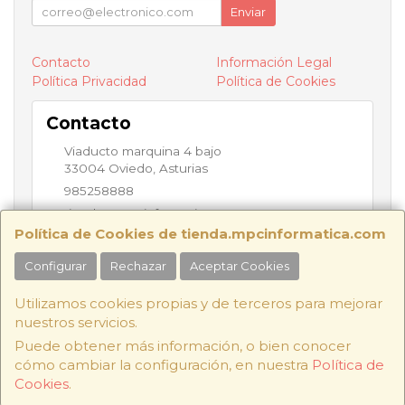
Enviar
Contacto
Información Legal
Política Privacidad
Política de Cookies
Contacto
Viaducto marquina 4 bajo
33004
Oviedo
,
Asturias
985258888
tienda@mpcinformatica.com
Política de Cookies de tienda.mpcinformatica.com
Configurar
Rechazar
Aceptar Cookies
Horario
9:30h - 14:00h / 16:00h - 19:30h
Utilizamos cookies propias y de terceros para mejorar
nuestros servicios.
Puede obtener más información, o bien conocer
cómo cambiar la configuración, en nuestra
Política de
Viaducto Marquina 4 Bajo, 33004 ,Oviedo, Asturias - C.I.F.:
Cookies
.
B74146598 - Tfno: 985 25 88 88