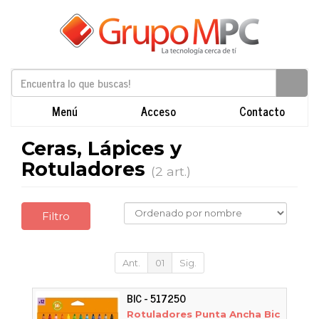
Menú
Acceso
Contacto
Ceras, Lápices y
Rotuladores
(2 art.)
Filtro
Ant.
01
Sig.
BIC - 517250
Rotuladores Punta Ancha Bic