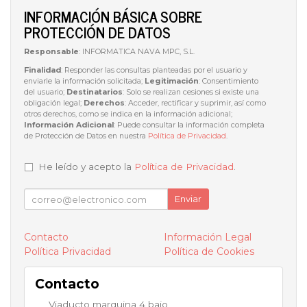
INFORMACIÓN BÁSICA SOBRE
PROTECCIÓN DE DATOS
Responsable
: INFORMATICA NAVA MPC, S.L.
Finalidad
: Responder las consultas planteadas por el usuario y
enviarle la información solicitada;
Legitimación
: Consentimiento
del usuario;
Destinatarios
: Solo se realizan cesiones si existe una
obligación legal;
Derechos
: Acceder, rectificar y suprimir, así como
otros derechos, como se indica en la información adicional;
Información Adicional
: Puede consultar la información completa
de Protección de Datos en nuestra
Política de Privacidad
.
He leído y acepto la
Política de Privacidad
.
Enviar
Contacto
Información Legal
Política Privacidad
Política de Cookies
Contacto
Viaducto marquina 4 bajo