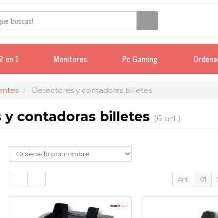
2 en 1
Monitores
Pc Gaming
Ordena
ntes
Detectores y contadoras billetes
 y contadoras billetes
(6 art.)
Ant.
01