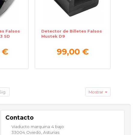
es Falsos
Detector de Billetes Falsos
33 SD
Mustek D9
 €
99,00 €
Sig.
Mostrar
Contacto
Viaducto marquina 4 bajo
33004
Oviedo
,
Asturias