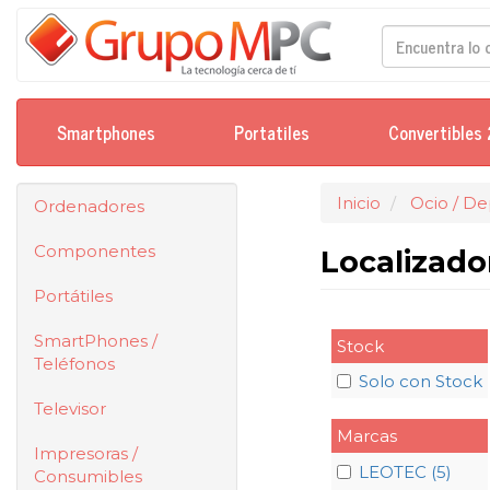
Smartphones
Portatiles
Convertibles 
Inicio
Ocio / De
Ordenadores
Componentes
Localizad
Portátiles
SmartPhones /
Stock
Teléfonos
Solo con Stock
Televisor
Marcas
Impresoras /
LEOTEC (5)
Consumibles