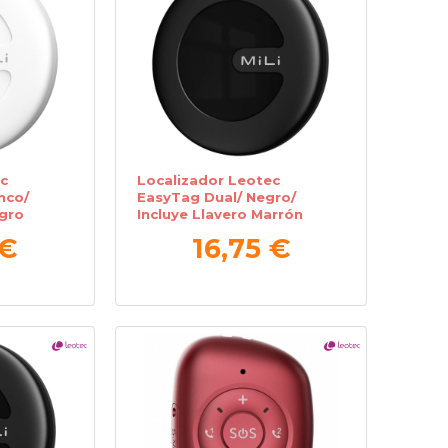
c
Localizador Leotec
nco/
EasyTag Dual/ Negro/
egro
Incluye Llavero Marrón
 €
16,75 €