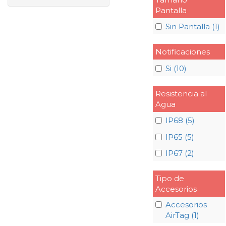
Pantalla
Sin Pantalla (1)
Notificaciones
Si (10)
Resistencia al
Agua
IP68 (5)
IP65 (5)
IP67 (2)
Tipo de
Accesorios
Accesorios
AirTag (1)