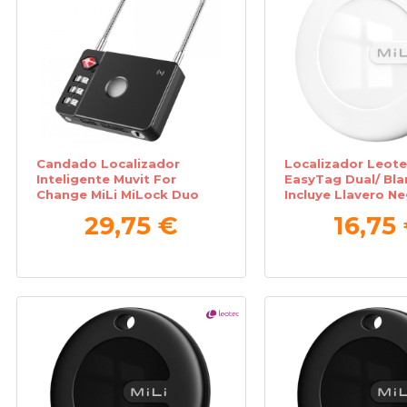
Candado Localizador
Localizador Leote
Inteligente Muvit For
EasyTag Dual/ Bla
Change MiLi MiLock Duo
Incluye Llavero N
MCLOK0001/ Combinación
29,75 €
16,75
de 3 Dígitos