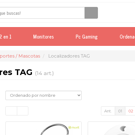
2 en 1
Monitores
Pc Gaming
Ordena
portes / Mascotas
Localizadores TAG
ores TAG
(14 art.)
Ant.
01
02