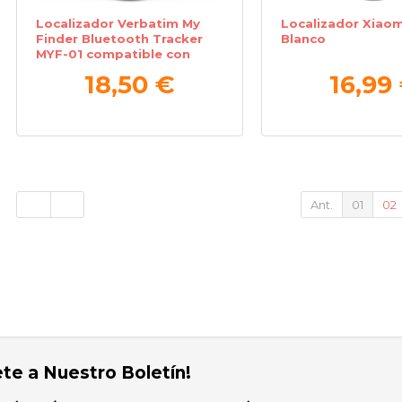
Localizador Verbatim My
Localizador Xiaom
Finder Bluetooth Tracker
Blanco
MYF-01 compatible con
Apple/ Incluye Llavero y
18,50 €
16,99
Pila/ Negro
Ant.
01
02
ete a Nuestro Boletín!