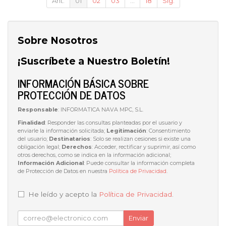
Ant.
01
02
03
...
18
Sig.
Sobre Nosotros
¡Suscríbete a Nuestro Boletín!
INFORMACIÓN BÁSICA SOBRE
PROTECCIÓN DE DATOS
Responsable
: INFORMATICA NAVA MPC, S.L.
Finalidad
: Responder las consultas planteadas por el usuario y
enviarle la información solicitada;
Legitimación
: Consentimiento
del usuario;
Destinatarios
: Solo se realizan cesiones si existe una
obligación legal;
Derechos
: Acceder, rectificar y suprimir, así como
otros derechos, como se indica en la información adicional;
Información Adicional
: Puede consultar la información completa
de Protección de Datos en nuestra
Política de Privacidad
.
He leído y acepto la
Política de Privacidad
.
Enviar