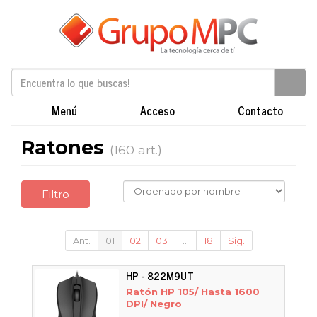
Menú
Acceso
Contacto
Ratones
(160 art.)
Filtro
Ant.
01
02
03
...
18
Sig.
HP - 822M9UT
Ratón HP 105/ Hasta 1600
DPI/ Negro