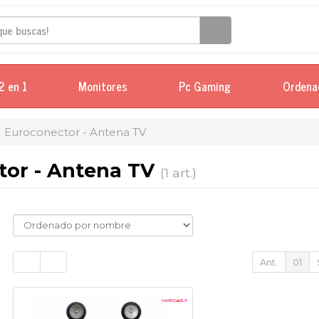
2 en 1
Monitores
Pc Gaming
Ordena
Euroconector - Antena TV
tor - Antena TV
(1 art.)
Ant.
01