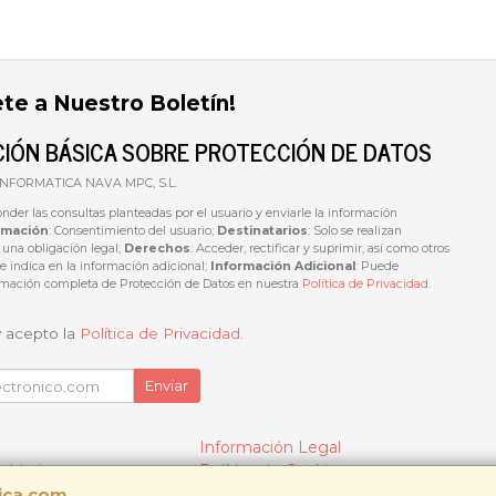
ete a Nuestro Boletín!
IÓN BÁSICA SOBRE PROTECCIÓN DE DATOS
 INFORMATICA NAVA MPC, S.L.
onder las consultas planteadas por el usuario y enviarle la información
imación
: Consentimiento del usuario;
Destinatarios
: Solo se realizan
e una obligación legal;
Derechos
: Acceder, rectificar y suprimir, así como otros
 indica en la información adicional;
Información Adicional
: Puede
ormación completa de Protección de Datos en nuestra
Política de Privacidad
.
y acepto la
Política de Privacidad
.
Enviar
Información Legal
acidad
Política de Cookies
tica.com