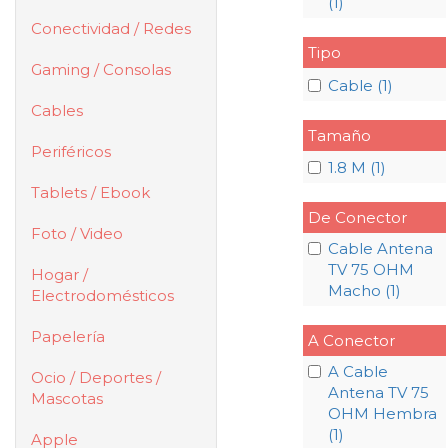
(1)
Conectividad / Redes
Tipo
Gaming / Consolas
Cable (1)
Cables
Tamaño
Periféricos
1.8 M (1)
Tablets / Ebook
De Conector
Foto / Video
Cable Antena
TV 75 OHM
Hogar /
Macho (1)
Electrodomésticos
Papelería
A Conector
A Cable
Ocio / Deportes /
Antena TV 75
Mascotas
OHM Hembra
(1)
Apple