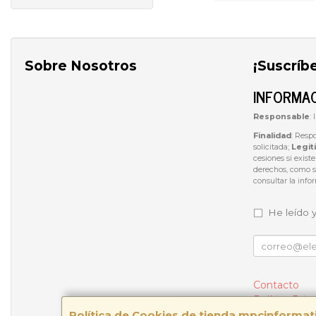
Sobre Nosotros
¡Suscríb
INFORMAC
Responsable
:
Finalidad
: Resp
solicitada;
Legit
cesiones si exist
derechos, como se
consultar la inf
He leído 
Contacto
Política Priv
Política de Cookies de tienda.mpcinforma