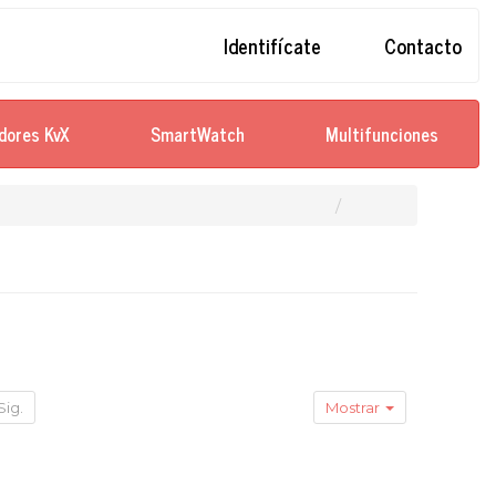
Identifícate
Contacto
dores KvX
SmartWatch
Multifunciones
Sig.
Mostrar