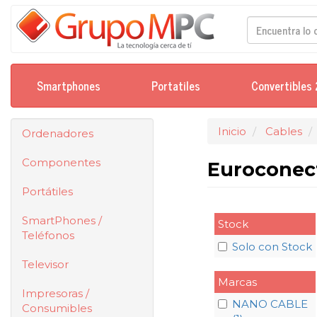
Smartphones
Portatiles
Convertibles 
Inicio
Cables
Ordenadores
Componentes
Euroconec
Portátiles
SmartPhones /
Stock
Teléfonos
Solo con Stock
Televisor
Marcas
Impresoras /
NANO CABLE
Consumibles