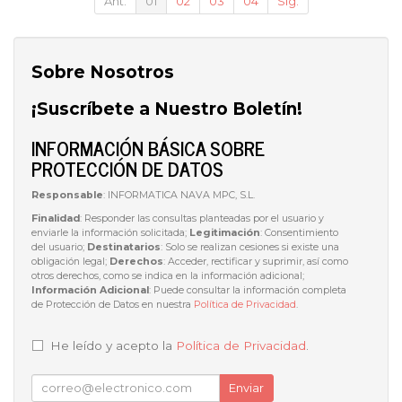
Ant.
01
02
03
04
Sig.
Sobre Nosotros
¡Suscríbete a Nuestro Boletín!
INFORMACIÓN BÁSICA SOBRE
PROTECCIÓN DE DATOS
Responsable
: INFORMATICA NAVA MPC, S.L.
Finalidad
: Responder las consultas planteadas por el usuario y
enviarle la información solicitada;
Legitimación
: Consentimiento
del usuario;
Destinatarios
: Solo se realizan cesiones si existe una
obligación legal;
Derechos
: Acceder, rectificar y suprimir, así como
otros derechos, como se indica en la información adicional;
Información Adicional
: Puede consultar la información completa
de Protección de Datos en nuestra
Política de Privacidad
.
He leído y acepto la
Política de Privacidad
.
Enviar