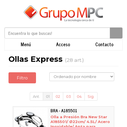
Menú
Acceso
Contacto
Ollas Express
(28 art.)
Filtro
Ant.
01
02
03
04
Sig.
BRA - A185501
Olla a Presión Bra New Star
A185501/ Ø22cm/ 4.5L/ Acero
Inoxidable/ Apta para