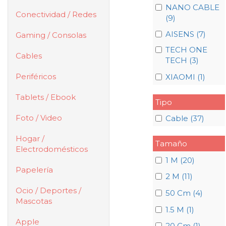
NANO CABLE
Conectividad / Redes
(9)
AISENS (7)
Gaming / Consolas
TECH ONE
Cables
TECH (3)
Periféricos
XIAOMI (1)
Tablets / Ebook
Tipo
Foto / Video
Cable (37)
Hogar /
Tamaño
Electrodomésticos
1 M (20)
Papelería
2 M (11)
Ocio / Deportes /
50 Cm (4)
Mascotas
1.5 M (1)
Apple
20 Cm (1)