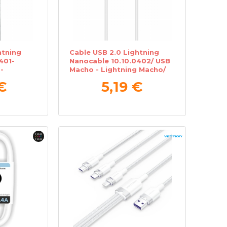
htning
Cable USB 2.0 Lightning
401-
Nanocable 10.10.0402/ USB
-
Macho - Lightning Macho/
1m/ Negro
2m/ Blanco
€
5,19 €