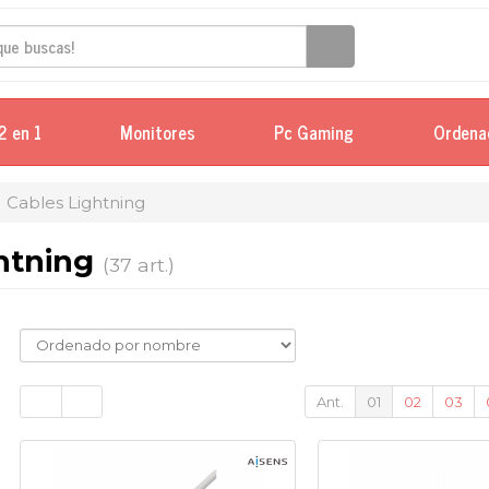
2 en 1
Monitores
Pc Gaming
Ordena
Cables Lightning
ghtning
(37 art.)
Ant.
01
02
03