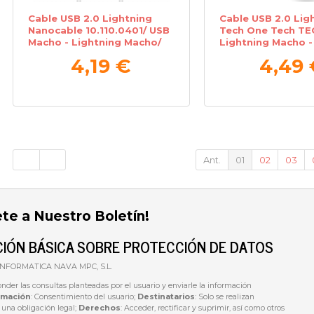
Cable USB 2.0 Lightning
Cable USB 2.0 Lig
Nanocable 10.110.0401/ USB
Tech One Tech TE
Macho - Lightning Macho/
Lightning Macho -
1m/ Blanco
Macho/ 1m/ Blanc
4,19 €
4,49 
Ant.
01
02
03
ete a Nuestro Boletín!
IÓN BÁSICA SOBRE PROTECCIÓN DE DATOS
 INFORMATICA NAVA MPC, S.L.
onder las consultas planteadas por el usuario y enviarle la información
imación
: Consentimiento del usuario;
Destinatarios
: Solo se realizan
e una obligación legal;
Derechos
: Acceder, rectificar y suprimir, así como otros