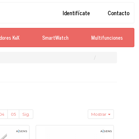
Identifícate
Contacto
dores KvX
SmartWatch
Multifunciones
04
05
Sig.
Mostrar