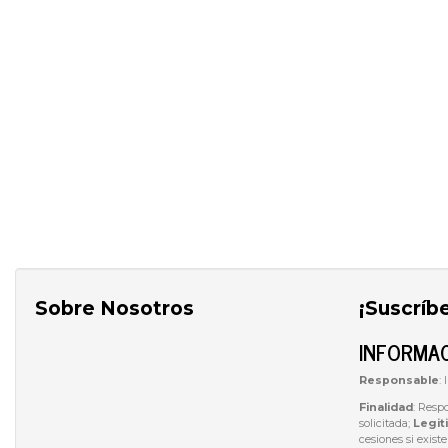
Sobre Nosotros
¡Suscríb
INFORMAC
Responsable
:
Finalidad
: Resp
solicitada;
Legit
cesiones si exist