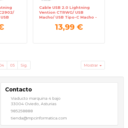
htning
Cable USB 2.0 Lightning
C2902/
Vention CTRWG/ USB
 USB
Macho/ USB Tipo-C Macho -
o
MicroUSB Macho - Lightning
€
13,99 €
Macho/ 1.5m/ Blanco
04
05
Sig.
Mostrar
Contacto
Viaducto marquina 4 bajo
33004
Oviedo
,
Asturias
985258888
tienda@mpcinformatica.com