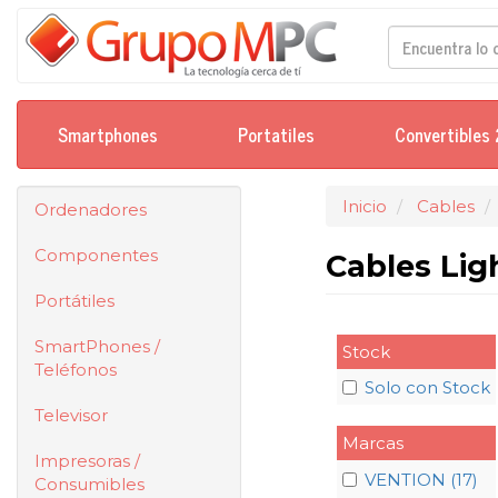
Smartphones
Portatiles
Convertibles 
Inicio
Cables
Ordenadores
Componentes
Cables Li
Portátiles
SmartPhones /
Stock
Teléfonos
Solo con Stock
Televisor
Marcas
Impresoras /
VENTION (17)
Consumibles