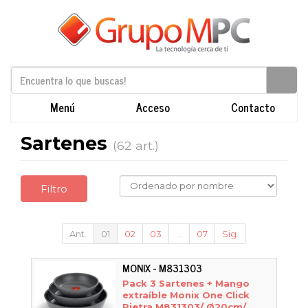
Menú
Acceso
Contacto
Sartenes
(62 art.)
Filtro
Ant.
01
02
03
...
07
Sig.
MONIX - M831303
Pack 3 Sartenes + Mango
extraíble Monix One Click
Pietra M831303/ Ø20cm/