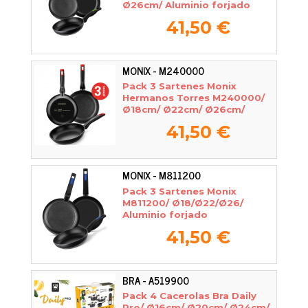
Ø26cm/ Aluminio forjado
41,50 €
MONIX - M240000
Pack 3 Sartenes Monix
Hermanos Torres M240000/
Ø18cm/ Ø22cm/ Ø26cm/
Aluminio forjado/ Apta para
41,50 €
Inducción
MONIX - M811200
Pack 3 Sartenes Monix
M811200/ Ø18/Ø22/Ø26/
Aluminio forjado
41,50 €
BRA - A519900
Pack 4 Cacerolas Bra Daily
Pro/ Ø16cm/ Ø20cm/ Ø24cm/