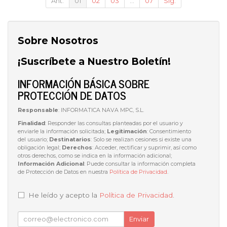
Ant.
01
02
03
...
07
Sig.
Sobre Nosotros
¡Suscríbete a Nuestro Boletín!
INFORMACIÓN BÁSICA SOBRE
PROTECCIÓN DE DATOS
Responsable
: INFORMATICA NAVA MPC, S.L.
Finalidad
: Responder las consultas planteadas por el usuario y
enviarle la información solicitada;
Legitimación
: Consentimiento
del usuario;
Destinatarios
: Solo se realizan cesiones si existe una
obligación legal;
Derechos
: Acceder, rectificar y suprimir, así como
otros derechos, como se indica en la información adicional;
Información Adicional
: Puede consultar la información completa
de Protección de Datos en nuestra
Política de Privacidad
.
He leído y acepto la
Política de Privacidad
.
Enviar