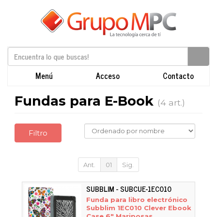
Menú
Acceso
Contacto
Fundas para E-Book
(4 art.)
Filtro
Ant.
01
Sig.
SUBBLIM - SUBCUE-1EC010
Funda para libro electrónico
Subblim 1EC010 Clever Ebook
Case 6" Mariposas