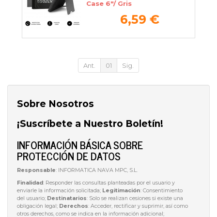
Case 6"/ Gris
6,59 €
Ant.
01
Sig.
Sobre Nosotros
¡Suscríbete a Nuestro Boletín!
INFORMACIÓN BÁSICA SOBRE
PROTECCIÓN DE DATOS
Responsable
: INFORMATICA NAVA MPC, S.L.
Finalidad
: Responder las consultas planteadas por el usuario y
enviarle la información solicitada;
Legitimación
: Consentimiento
del usuario;
Destinatarios
: Solo se realizan cesiones si existe una
obligación legal;
Derechos
: Acceder, rectificar y suprimir, así como
otros derechos, como se indica en la información adicional;