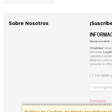
Sobre Nosotros
¡Suscríb
INFORMAC
Responsable
:
Finalidad
: Resp
solicitada;
Legit
cesiones si exist
derechos, como se
consultar la inf
He leído 
Contacto
Política Priv
Política de Cookies de tienda.mpcinforma