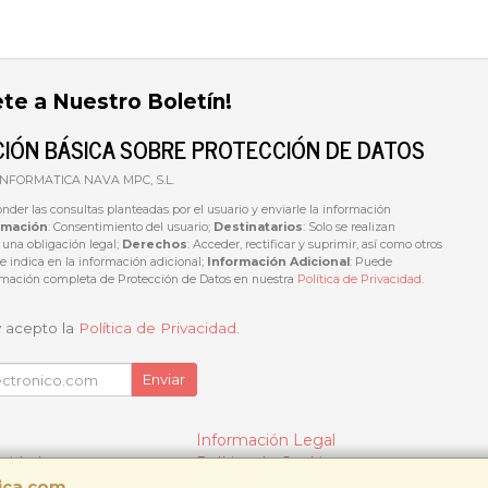
ete a Nuestro Boletín!
IÓN BÁSICA SOBRE PROTECCIÓN DE DATOS
 INFORMATICA NAVA MPC, S.L.
onder las consultas planteadas por el usuario y enviarle la información
imación
: Consentimiento del usuario;
Destinatarios
: Solo se realizan
e una obligación legal;
Derechos
: Acceder, rectificar y suprimir, así como otros
 indica en la información adicional;
Información Adicional
: Puede
ormación completa de Protección de Datos en nuestra
Política de Privacidad
.
y acepto la
Política de Privacidad
.
Enviar
Información Legal
acidad
Política de Cookies
tica.com