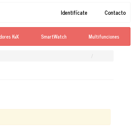
Identifícate
Contacto
dores KvX
SmartWatch
Multifunciones