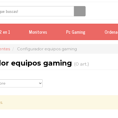
2 en 1
Monitores
Pc Gaming
Ordena
ntes
Configurador equipos gaming
dor equipos gaming
(0 art.)
s.