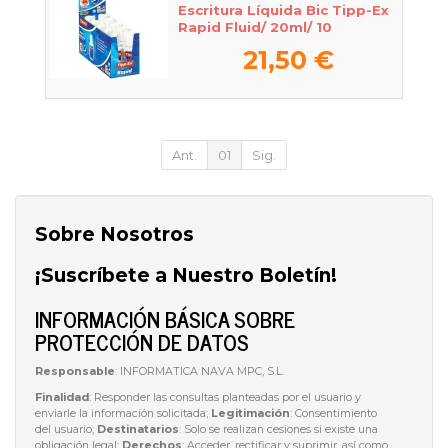
Escritura Líquida Bic Tipp-Ex
Rapid Fluid/ 20ml/ 10
unidades
21,50 €
Ant.
01
Sig.
Sobre Nosotros
¡Suscríbete a Nuestro Boletín!
INFORMACIÓN BÁSICA SOBRE
PROTECCIÓN DE DATOS
Responsable
: INFORMATICA NAVA MPC, S.L.
Finalidad
: Responder las consultas planteadas por el usuario y
enviarle la información solicitada;
Legitimación
: Consentimiento
del usuario;
Destinatarios
: Solo se realizan cesiones si existe una
obligación legal;
Derechos
: Acceder, rectificar y suprimir, así como